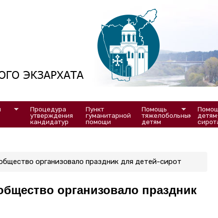
и
Процедура 
Пункт 
Помощь 
Помощ
утверждения 
гуманитарной 
тяжелобольным 
детям
кандидатур
помощи
детям
сирот
общество организовало праздник для детей-сирот
общество организовало праздник