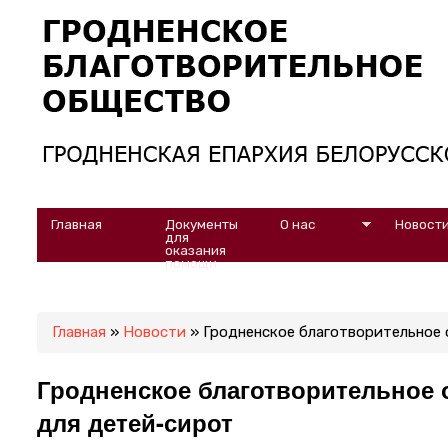
Главная
Документы 
О нас
Новост
для 
оказания 
помощи
Вы здесь
Главная
»
Новости
» Гродненское благотворительное 
Гродненское благотворительное 
для детей-сирот