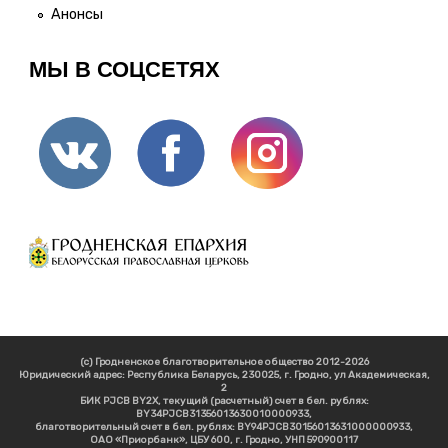
Анонсы
МЫ В СОЦСЕТЯХ
(c) Гродненское благотворительное общество 2012-2026
Юридический адрес: Республика Беларусь, 230025, г. Гродно, ул Академическая,
2
БИК PJCB BY2X, текущий (расчетный) счет в бел. рублях:
BY34PJCB31356013630010000933,
благотворительный счет в бел. рублях: BY94PJCB30156013631000000933,
ОАО «Приорбанк», ЦБУ 600, г. Гродно, УНП 590900117